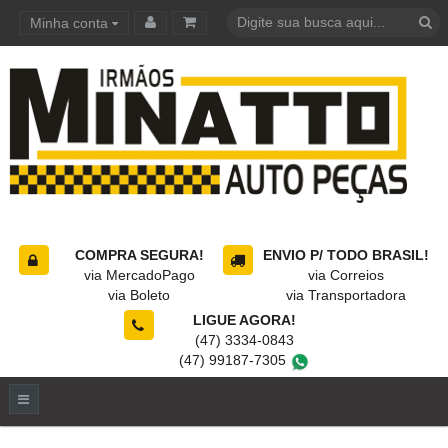
Minha conta
Carrinho de compras
COMPRA SEGURA!
ENVIO P/ TODO BRASIL!
via MercadoPago
via Correios
via Boleto
via Transportadora
LIGUE AGORA!
(47) 3334-0843
(47) 99187-7305