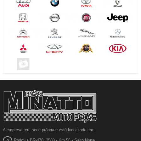
A empresa tem sede própria e está localizada em:
Rodovia BR-470, 2580 - Km 56 - Salto Norte