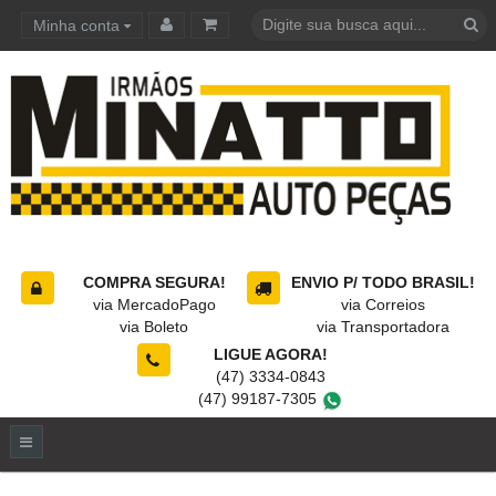
Minha conta
Carrinho de compras
COMPRA SEGURA!
ENVIO P/ TODO BRASIL!
via MercadoPago
via Correios
via Boleto
via Transportadora
LIGUE AGORA!
(47) 3334-0843
(47) 99187-7305