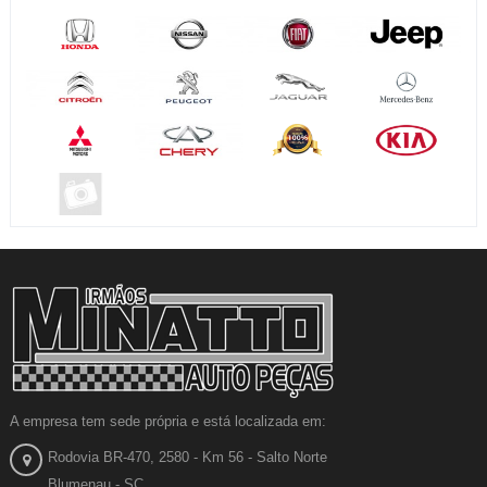
A empresa tem sede própria e está localizada em:
Rodovia BR-470, 2580 - Km 56 - Salto Norte
Blumenau - SC