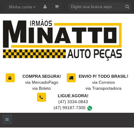
Minha conta
Carrinho de compras
COMPRA SEGURA!
ENVIO P/ TODO BRASIL!
via MercadoPago
via Correios
via Boleto
via Transportadora
LIGUE AGORA!
(47) 3334-0843
(47) 99187-7305