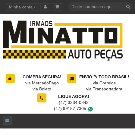
Minha conta
Carrinho de compras
COMPRA SEGURA!
ENVIO P/ TODO BRASIL!
via MercadoPago
via Correios
via Boleto
via Transportadora
LIGUE AGORA!
(47) 3334-0843
(47) 99187-7305