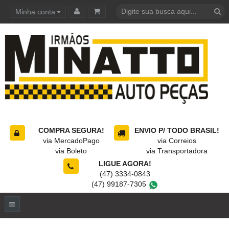
Minha conta
Carrinho de compras
COMPRA SEGURA!
ENVIO P/ TODO BRASIL!
via MercadoPago
via Correios
via Boleto
via Transportadora
LIGUE AGORA!
(47) 3334-0843
(47) 99187-7305