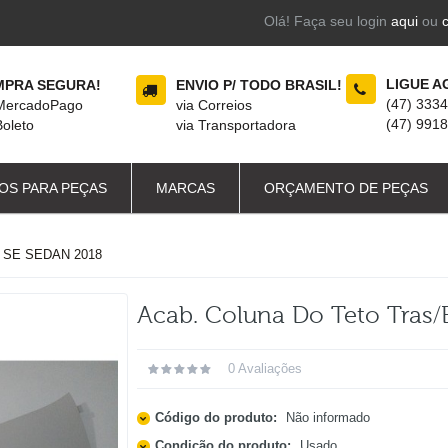
Olá! Faça seu login
aqui
ou
LIGUE A
PRA SEGURA!
ENVIO P/ TODO BRASIL!
(47) 333
 MercadoPago
via Correios
(47) 991
Boleto
via Transportadora
OS PARA PEÇAS
MARCAS
ORÇAMENTO DE PEÇAS
 SE SEDAN 2018
Acab. Coluna Do Teto Tras/
0 Avaliações
Código do produto:
Não informado
Condição do produto:
Usado