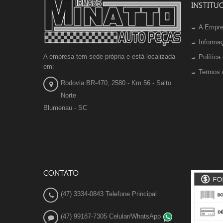
INSTITU
A Empr
Informa
A empresa tem sede própria e está localizada
Política
em:
Termos 
Rodovia BR-470, 2580 - Km 56 - Salto
Norte
Blumenau - SC
CONTATO
(47) 3334-0843 Telefone Principal
(47) 99187-7305 Celular/WhatsApp