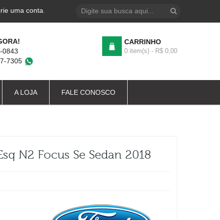
crie uma conta
.
GORA!
CARRINHO
4-0843
0 item(s) - R$ 0,00
87-7305
A LOJA
FALE CONOSCO
esq N2 Focus Se Sedan 2018