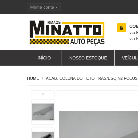
Minha conta
Carrinho de compras
COM
via
via 
INÍCIO
NOSSO ESTOQUE
VEÍCUL
HOME
ACAB. COLUNA DO TETO TRAS/ESQ N2 FOCUS