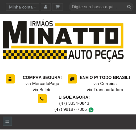
Minha conta
Carrinho de compras
COMPRA SEGURA!
ENVIO P/ TODO BRASIL!
via MercadoPago
via Correios
via Boleto
via Transportadora
LIGUE AGORA!
(47) 3334-0843
(47) 99187-7305