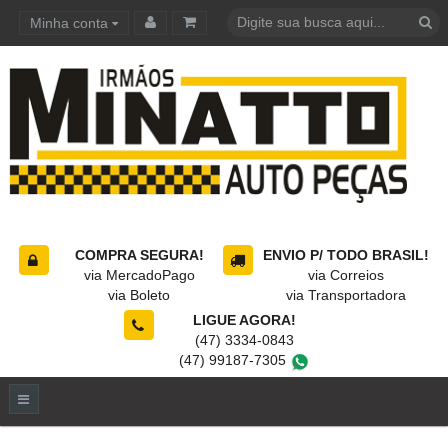
Minha conta
Carrinho de compras
COMPRA SEGURA!
ENVIO P/ TODO BRASIL!
via MercadoPago
via Correios
via Boleto
via Transportadora
LIGUE AGORA!
(47) 3334-0843
(47) 99187-7305