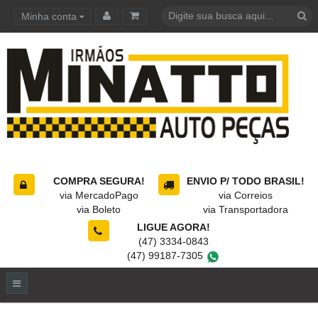
Minha conta
Carrinho de compras
COMPRA SEGURA!
ENVIO P/ TODO BRASIL!
via MercadoPago
via Correios
via Boleto
via Transportadora
LIGUE AGORA!
(47) 3334-0843
(47) 99187-7305