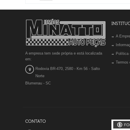
INSTITU
A Empr
Informa
A empresa tem sede própria e está localizada
Política
em:
Termos 
Rodovia BR-470, 2580 - Km 56 - Salto
Norte
Blumenau - SC
CONTATO