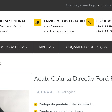
Olá! Faça seu login
aqui
ou
LIGUE A
PRA SEGURA!
ENVIO P/ TODO BRASIL!
(47) 333
 MercadoPago
via Correios
(47) 991
Boleto
via Transportadora
OS PARA PEÇAS
MARCAS
ORÇAMENTO DE PEÇAS
2
Acab. Coluna Direção Ford 
0 Avaliações
Código do produto:
Não informado
Condição do produto:
Usado