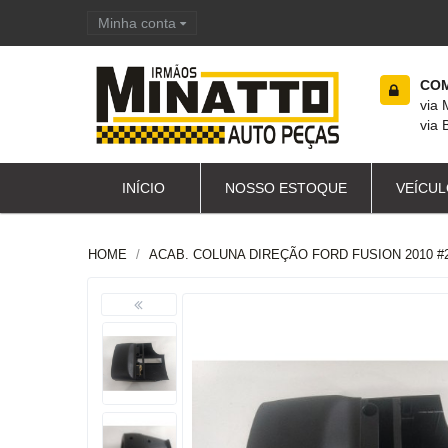
Minha conta
Carrinho de compras
COM
via
via 
INÍCIO
NOSSO ESTOQUE
VEÍCUL
HOME
ACAB. COLUNA DIREÇÃO FORD FUSION 2010 #