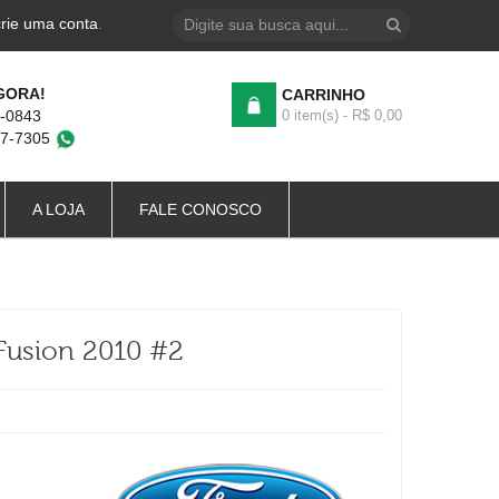
crie uma conta
.
GORA!
CARRINHO
4-0843
0 item(s) - R$ 0,00
87-7305
A LOJA
FALE CONOSCO
Fusion 2010 #2