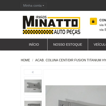
Minha conta
Carrinho de compras
COM
via
via 
INÍCIO
NOSSO ESTOQUE
VEÍCUL
HOME
ACAB. COLUNA CENT/DIR FUSION TITANIUM HY