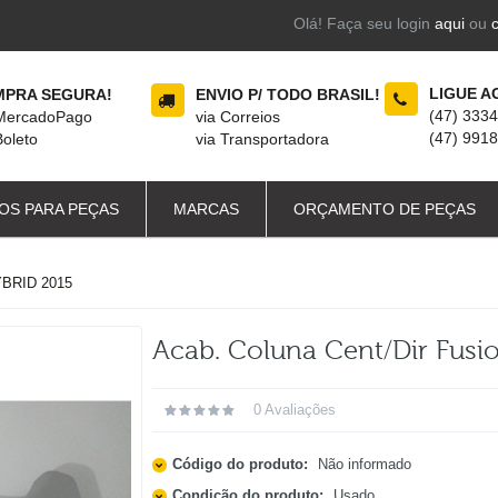
Olá! Faça seu login
aqui
ou
LIGUE A
PRA SEGURA!
ENVIO P/ TODO BRASIL!
(47) 333
 MercadoPago
via Correios
(47) 991
Boleto
via Transportadora
OS PARA PEÇAS
MARCAS
ORÇAMENTO DE PEÇAS
BRID 2015
Acab. Coluna Cent/dir Fusi
0 Avaliações
Código do produto:
Não informado
Condição do produto:
Usado