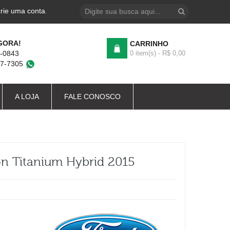
crie uma conta
.
GORA!
CARRINHO
4-0843
0 item(s) - R$ 0,00
87-7305
A LOJA
FALE CONOSCO
on Titanium Hybrid 2015