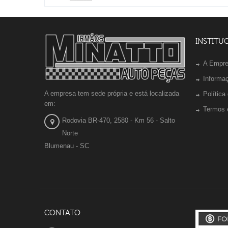
INSTITU
A Empr
Informa
A empresa tem sede própria e está localizada
Política
em:
Termos 
Rodovia BR-470, 2580 - Km 56 - Salto
Norte
Blumenau - SC
CONTATO