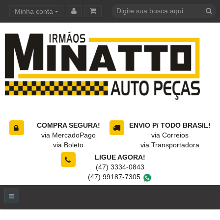
Minha conta
Carrinho de compras
COMPRA SEGURA!
ENVIO P/ TODO BRASIL!
via MercadoPago
via Correios
via Boleto
via Transportadora
LIGUE AGORA!
(47) 3334-0843
(47) 99187-7305