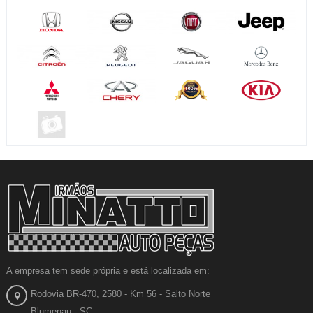
A empresa tem sede própria e está localizada em:
Rodovia BR-470, 2580 - Km 56 - Salto Norte
Blumenau - SC