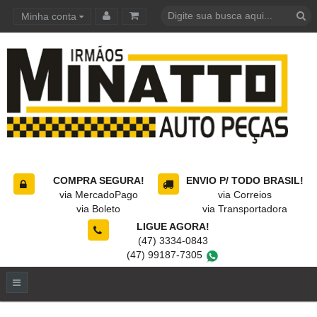
Minha conta
Carrinho de compras
COMPRA SEGURA!
ENVIO P/ TODO BRASIL!
via MercadoPago
via Correios
via Boleto
via Transportadora
LIGUE AGORA!
(47) 3334-0843
(47) 99187-7305